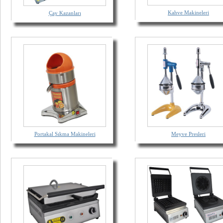
Kahve Makineleri
Çay Kazanları
Portakal Sıkma Makineleri
Meyve Presleri